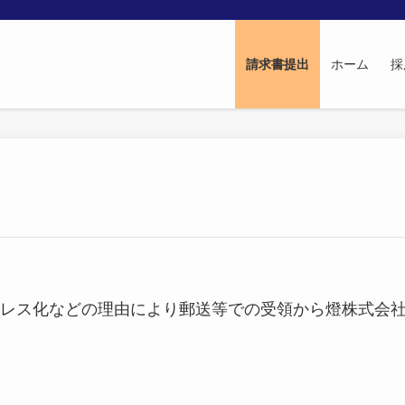
請求書提出
ホーム
採
などの理由により郵送等での受領から燈株式会社様の「Dig