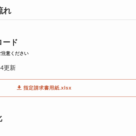
流れ
ンロード
ご注意ください
/14更新
指定請求書用紙.xlsx
化