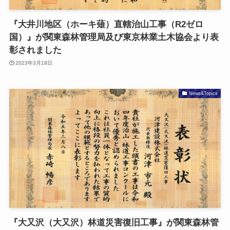
『大井川地区（ホーキ薙）直轄治山工事（R2ゼロ
国）』が関東森林管理局及び東京林業土木協会より表
彰されました
2023年3月18日
News&Topics
『大又沢（大又沢）林道災害復旧工事』が関東森林管