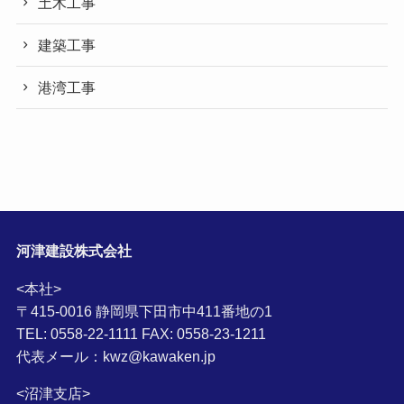
土木工事
建築工事
港湾工事
河津建設株式会社
<本社>
〒415-0016 静岡県下田市中411番地の1
TEL: 0558-22-1111 FAX: 0558-23-1211
代表メール：kwz@kawaken.jp
<沼津支店>