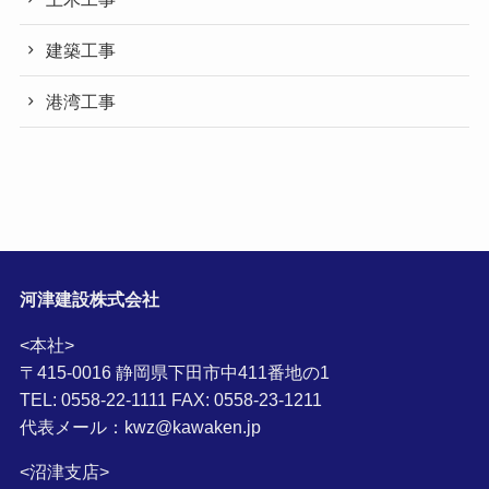
建築工事
港湾工事
河津建設株式会社
<本社>
〒415-0016 静岡県下田市中411番地の1
TEL: 0558-22-1111 FAX: 0558-23-1211
代表メール：kwz@kawaken.jp
<沼津支店>